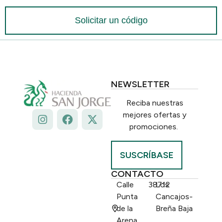
Solicitar un código
NEWSLETTER
Reciba nuestras
mejores ofertas y
promociones.
SUSCRÍBASE
CONTACTO
Calle
38712
Los
Punta
Cancajos-
de la
Breña Baja
Arena,