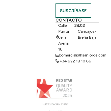
SUSCRÍBASE
CONTACTO
Calle
38712
Los
Punta
Cancajos-
de la
Breña Baja
Arena,
16
comercial@hsanjorge.com
+34 922 18 10 66